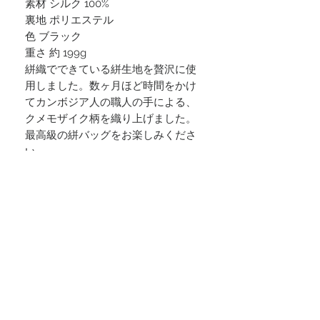
素材 シルク 100%
裏地 ポリエステル
色 ブラック
重さ 約 199g
絣織でできている絣生地を贅沢に使
用しました。数ヶ月ほど時間をかけ
てカンボジア人の職人の手による、
クメモザイク柄を織り上げました。
最高級の絣バッグをお楽しみくださ
い。
限定品。A4サイズの書類を入れる事
ができます。とても軽く使い勝手が
とても良いです。上品な雰囲気で落
ち着いた感じで素敵です。
バッグのみの販売です。
SOTA SILK