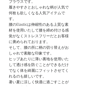
ブラウスです。
履きやすさとおしゃれな柄が人気で
何枚も欲しくなる人気アイテムで
す。
腰のElasticは伸縮性のある上質な素
材を使用いたして腰を締め付ける感
覚がなくストレスフリーだとお客様
に褒められております。
そして、腰の所に柄の切り替えがお
しゃれで素敵な印象です。
ヒップあたりに薄い裏地を使用いた
して透け感を防ぐことができるだけ
でなく体を綺麗にフィットさせてく
れるのも嬉しいです。
暑い夏に涼しく快適に過ごすことが
できる貴重な一枚です。
1枚いちまいカンボジアの職人が手に
よる仕立ておりました。
とても丁寧に綺麗なパンツを創り上
げました。